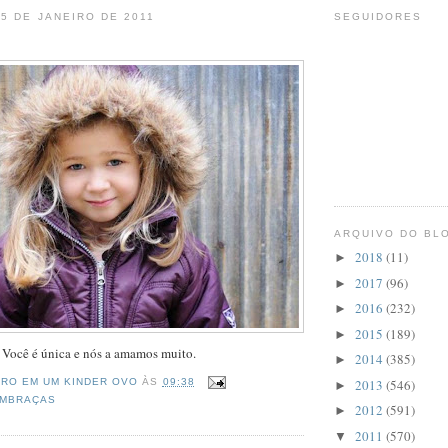
25 DE JANEIRO DE 2011
SEGUIDORES
ARQUIVO DO BL
2018
(11)
►
2017
(96)
►
2016
(232)
►
2015
(189)
►
Você é única e nós a amamos muito.
2014
(385)
►
2013
(546)
RO EM UM KINDER OVO
ÀS
09:38
►
EMBRAÇAS
2012
(591)
►
2011
(570)
▼