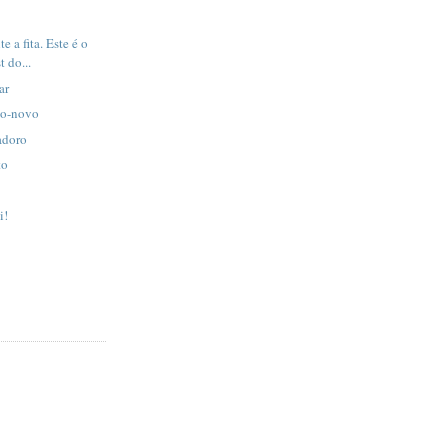
e a fita. Este é o
t do...
ar
no-novo
adoro
to
i!